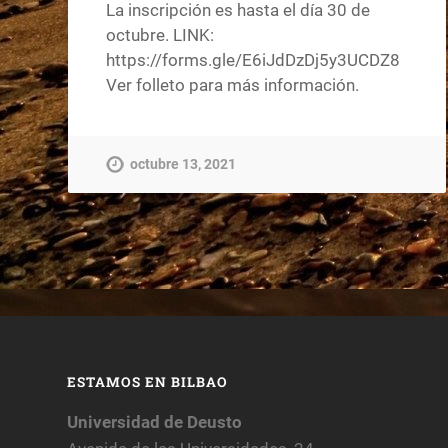
La inscripción es hasta el día 30 de
octubre. LINK:
https://forms.gle/E6iJdDzDj5y3UCDZ8
Ver folleto para más información.
octubre 13, 2021
ESTAMOS EN BILBAO
Universidad de Deusto