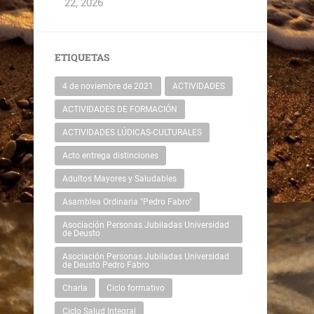
22, 2026
ETIQUETAS
4 de noviembre de 2021
ACTIVIDADES
ACTIVIDADES DE FORMACIÓN
ACTIVIDADES LÚDICAS-CULTURALES
Acto entrega distinciones
Adultos Mayores y Saludables
Asamblea Ordinaria "Pedro Fabro"
Asociación Personas Jubiladas Universidad
de Deusto
Asociación Personas Jubiladas Universidad
de Deusto Pedro Fabro
Charla
Ciclo formativo
Ciclo Salud Integral