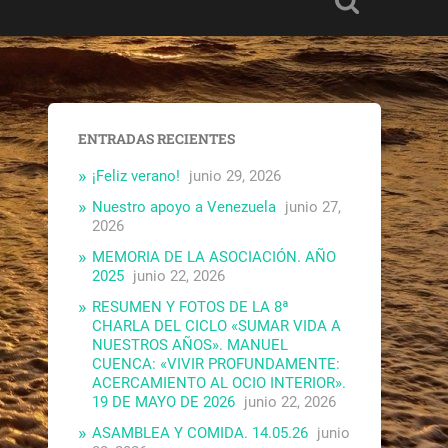
ENTRADAS RECIENTES
¡Feliz verano!
junio 29, 2026
Nuestro apoyo a Venezuela
junio 27,
2026
MEMORIA DE LA ASOCIACIÓN. AÑO
2025
junio 22, 2026
RESUMEN Y FOTOS DE LA 8ª
CHARLA DEL CICLO «SUMAR VIDA A
NUESTROS AÑOS». MANUEL
CUENCA: «VIVIR PROFUNDAMENTE:
ACERCAMIENTO AL OCIO INTERIOR».
19 DE MAYO DE 2026
junio 22, 2026
ASAMBLEA Y COMIDA. 14.05.26
junio