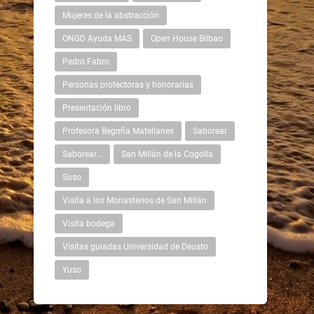
Mujeres de la abstracción
ONGD Ayuda MAS
Open House Bilbao
Pedro Fabro
Personas protectoras y honorarias
Presentación libro
Profesora Begoña Matellanes
Saborear
Saborear...
San Millán de la Cogolla
Suso
Visita a los Monasterios de San Millán
Visita bodega
Visitas guiadas Universidad de Deusto
Yuso