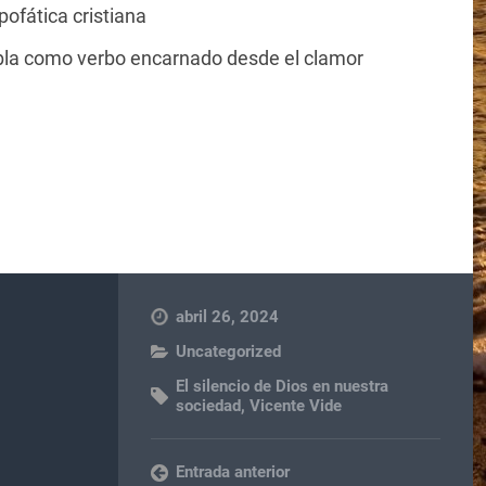
apofática cristiana
abla como verbo encarnado desde el clamor
abril 26, 2024
Uncategorized
El silencio de Dios en nuestra
sociedad
,
Vicente Vide
Entrada anterior