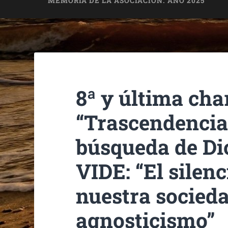
MEMORIA DE LA ASOCIACIÓN. AÑO 2025
8ª y última char
“Trascendencia,
búsqueda de D
VIDE: “El silenc
nuestra socieda
agnosticismo”