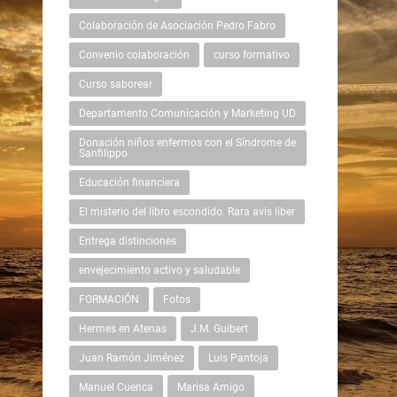
Colaboración de Asociación Pedro Fabro
Convenio colaboración
curso formativo
Curso saborear
Departamento Comunicación y Marketing UD
Donación niños enfermos con el Síndrome de
Sanfilippo
Educación financiera
El misterio del libro escondido. Rara avis liber
Entrega distinciones
envejecimiento activo y saludable
FORMACIÓN
Fotos
Hermes en Atenas
J.M. Guibert
Juan Ramón Jiménez
Luis Pantoja
Manuel Cuenca
Marisa Amigo