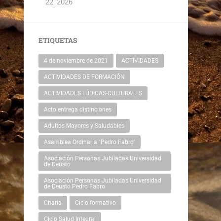
22, 2026
ETIQUETAS
4 de noviembre de 2021
ACTIVIDADES
ACTIVIDADES DE FORMACIÓN
ACTIVIDADES LÚDICAS-CULTURALES
Acto entrega distinciones
Adultos Mayores y Saludables
Asamblea Ordinaria "Pedro Fabro"
Asociación Personas Jubiladas Universidad
de Deusto
Asociación Personas Jubiladas Universidad
de Deusto Pedro Fabro
Charla
Ciclo formativo
Ciclo Salud Integral