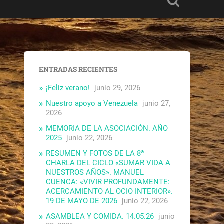
ENTRADAS RECIENTES
¡Feliz verano!
junio 29, 2026
Nuestro apoyo a Venezuela
junio 27,
2026
MEMORIA DE LA ASOCIACIÓN. AÑO
2025
junio 22, 2026
RESUMEN Y FOTOS DE LA 8ª
CHARLA DEL CICLO «SUMAR VIDA A
NUESTROS AÑOS». MANUEL
CUENCA: «VIVIR PROFUNDAMENTE:
ACERCAMIENTO AL OCIO INTERIOR».
19 DE MAYO DE 2026
junio 22, 2026
ASAMBLEA Y COMIDA. 14.05.26
junio