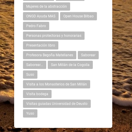
Mujeres de la abstracción
ONGD Ayuda MAS
Open House Bilbao
Pedro Fabro
Personas protectoras y honorarias
Presentación libro
Profesora Begoña Matellanes
Saborear
Saborear...
San Millán de la Cogolla
Suso
Visita a los Monasterios de San Millán
Visita bodega
Visitas guiadas Universidad de Deusto
Yuso