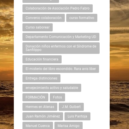
Colaboración de Asociación Pedro Fabro
Convenio colaboración
curso formativo
Curso saborear
Departamento Comunicación y Marketing UD
Donación niños enfermos con el Síndrome de
Sanfilippo
Educación financiera
El misterio del libro escondido. Rara avis liber
Entrega distinciones
envejecimiento activo y saludable
FORMACIÓN
Fotos
Hermes en Atenas
J.M. Guibert
Juan Ramón Jiménez
Luis Pantoja
Manuel Cuenca
Marisa Amigo